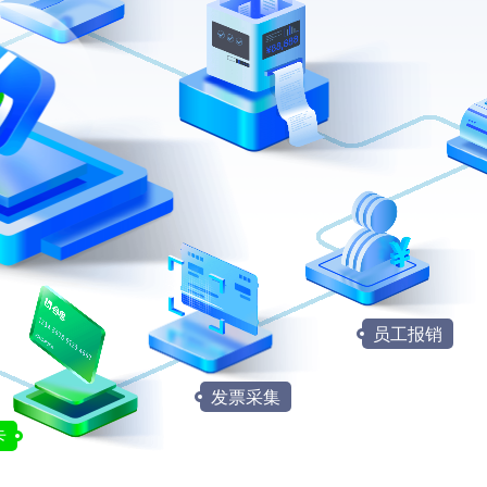
统一
开票
统一
结算
员工报销
发票采集
卡