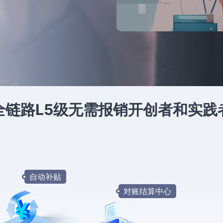
全链路L5级无需报销开创者和实践
自动补贴
对账结算中心
对账
结算